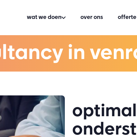
wat we doen
over ons
offert
ultancy in ven
optimal
onders