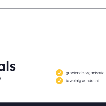
als
groeiende organisatie
?
te weinig aandacht