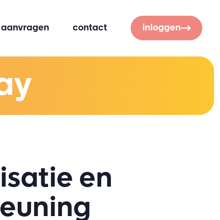
e aanvragen
contact
inloggen
ray
isatie en
teuning