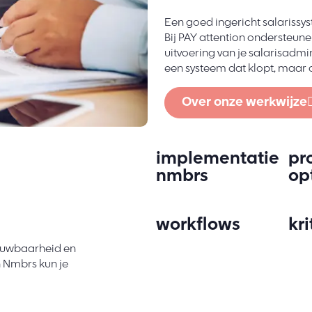
Een goed ingericht salarissy
Bij PAY attention ondersteune
uitvoering van je salarisadmin
een systeem dat klopt, maar o
Over onze werkwijze
implementatie
pr
nmbrs
op
workflows
kri
trouwbaarheid en
 Nmbrs kun je