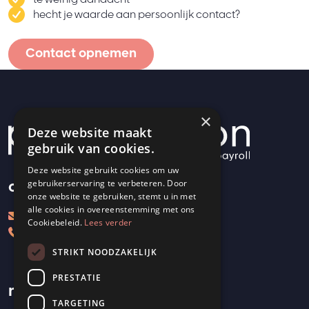
hecht je waarde aan persoonlijk contact?
Contact opnemen
×
Deze website maakt
gebruik van cookies.
Deze website gebruikt cookies om uw
contact
gebruikerservaring te verbeteren. Door
onze website te gebruiken, stemt u in met
alle cookies in overeenstemming met ons
info@payattention.nl
Cookiebeleid.
Lees verder
06 12051650
STRIKT NOODZAKELIJK
PRESTATIE
meer informatie
TARGETING